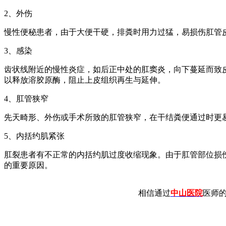
2、外伤
慢性便秘患者，由于大便干硬，排粪时用力过猛，易损伤肛管
3、感染
齿状线附近的慢性炎症，如后正中处的肛窦炎，向下蔓延而致
以释放溶胶原酶，阻止上皮组织再生与延伸。
4、肛管狭窄
先天畸形、外伤或手术所致的肛管狭窄，在干结粪便通过时更
5、内括约肌紧张
肛裂患者有不正常的内括约肌过度收缩现象。由于肛管部位损
的重要原因。
相信通过
中山医院
医师