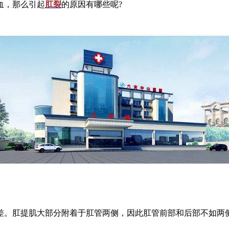
血，那么引起
肛裂
的原因有哪些呢?
差。肛提肌大部分附着于肛管两侧，因此肛管前部和后部不如两