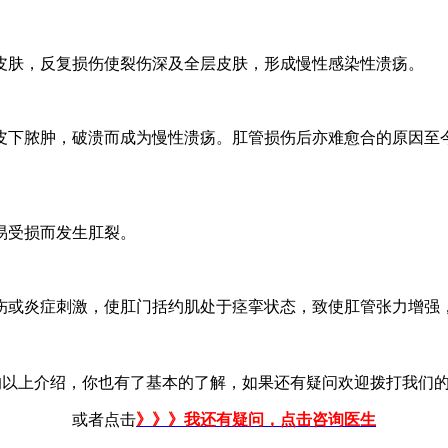
皮肤，反复损伤使裂伤深及全层皮肤，形成慢性感染性溃疡。
皮下脓肿，破溃而成为慢性溃疡。肛管损伤后亦难愈合的原因至
易受损而发生肛裂。
伤或炎症刺激，使肛门括约肌处于痉挛状态，致使肛管张力增强
的以上介绍，你也有了基本的了解，如果还有疑问欢迎拨打我们
或者点击
》》》我还有疑问，点击咨询医生