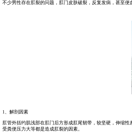
不少男性存在肛裂的问题，肛门皮肤破裂，反复发病，甚至便
1、解剖因素
肛管外括约肌浅部在肛门后方形成肛尾韧带，较坚硬，伸缩性
受粪便压力大等都是造成肛裂的因素。