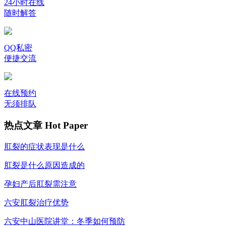
24小时在线
随时解答
QQ私密
便捷交流
在线预约
无须排队
热点文章
Hot Paper
肛裂的症状表现是什么
肛裂是什么原因造成的
孕妇产后肛裂需注意
六安肛裂治疗优势
六安中山医院讲堂：冬季如何预防