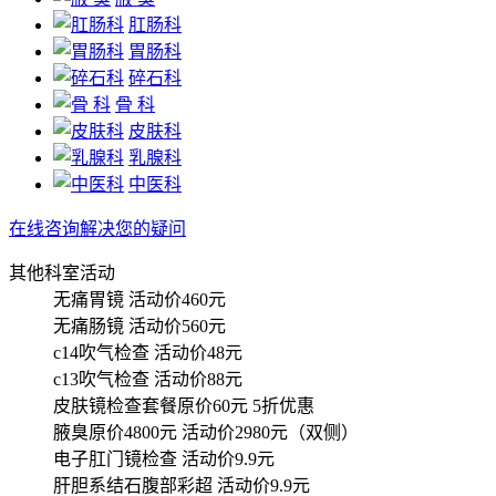
肛肠科
胃肠科
碎石科
骨 科
皮肤科
乳腺科
中医科
在线咨询解决您的疑问
其他科室活动
无痛胃镜
活动价460元
无痛肠镜
活动价560元
c14吹气检查
活动价48元
c13吹气检查
活动价88元
皮肤镜检查套餐原价60元
5折优惠
腋臭原价4800元
活动价2980元（双侧）
电子肛门镜检查
活动价9.9元
肝胆系结石腹部彩超
活动价9.9元