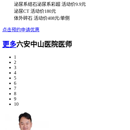
泌尿系结石泌尿系彩超
活动价9.9元
泌尿CT
活动价180元
体外碎石
活动价408元/单侧
点击预约申请优惠
更多
六安中山医院医师
1
2
3
4
5
6
7
8
9
10