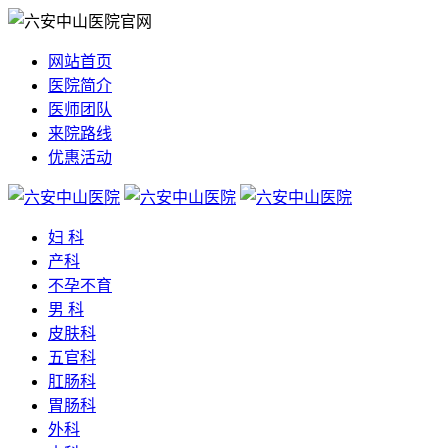
网站首页
医院简介
医师团队
来院路线
优惠活动
妇 科
产科
不孕不育
男 科
皮肤科
五官科
肛肠科
胃肠科
外科