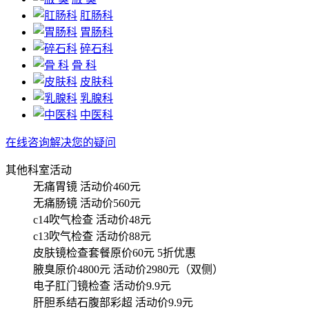
肛肠科
胃肠科
碎石科
骨 科
皮肤科
乳腺科
中医科
在线咨询解决您的疑问
其他科室活动
无痛胃镜
活动价460元
无痛肠镜
活动价560元
c14吹气检查
活动价48元
c13吹气检查
活动价88元
皮肤镜检查套餐原价60元
5折优惠
腋臭原价4800元
活动价2980元（双侧）
电子肛门镜检查
活动价9.9元
肝胆系结石腹部彩超
活动价9.9元