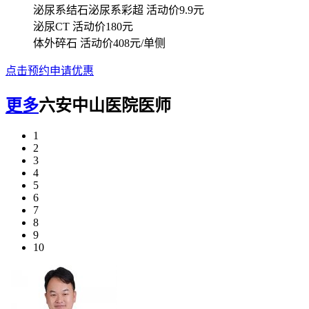
泌尿系结石泌尿系彩超
活动价9.9元
泌尿CT
活动价180元
体外碎石
活动价408元/单侧
点击预约申请优惠
更多
六安中山医院医师
1
2
3
4
5
6
7
8
9
10