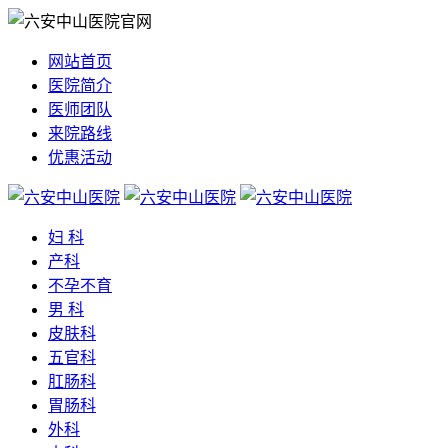
网站首页
医院简介
医师团队
来院路线
优惠活动
妇 科
产科
不孕不育
男 科
皮肤科
五官科
肛肠科
胃肠科
外科