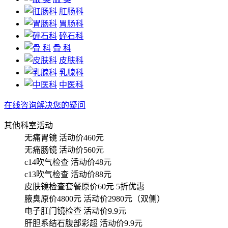
肛肠科
胃肠科
碎石科
骨 科
皮肤科
乳腺科
中医科
在线咨询解决您的疑问
其他科室活动
无痛胃镜
活动价460元
无痛肠镜
活动价560元
c14吹气检查
活动价48元
c13吹气检查
活动价88元
皮肤镜检查套餐原价60元
5折优惠
腋臭原价4800元
活动价2980元（双侧）
电子肛门镜检查
活动价9.9元
肝胆系结石腹部彩超
活动价9.9元