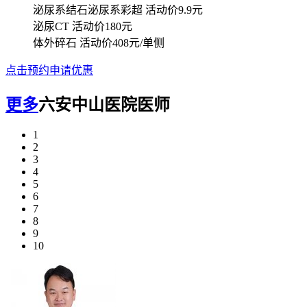
泌尿系结石泌尿系彩超
活动价9.9元
泌尿CT
活动价180元
体外碎石
活动价408元/单侧
点击预约申请优惠
更多
六安中山医院医师
1
2
3
4
5
6
7
8
9
10