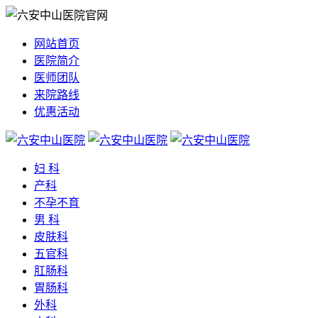
网站首页
医院简介
医师团队
来院路线
优惠活动
妇 科
产科
不孕不育
男 科
皮肤科
五官科
肛肠科
胃肠科
外科