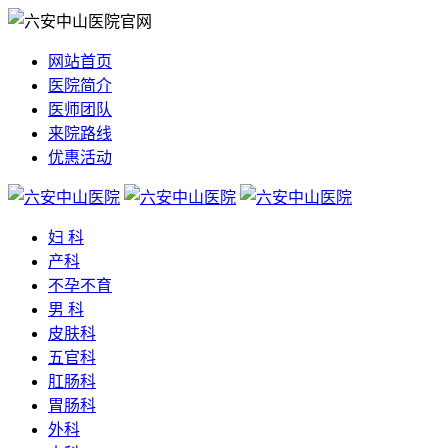
网站首页
医院简介
医师团队
来院路线
优惠活动
妇 科
产科
不孕不育
男 科
皮肤科
五官科
肛肠科
胃肠科
外科