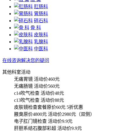
肛肠科
胃肠科
碎石科
骨 科
皮肤科
乳腺科
中医科
在线咨询解决您的疑问
其他科室活动
无痛胃镜
活动价460元
无痛肠镜
活动价560元
c14吹气检查
活动价48元
c13吹气检查
活动价88元
皮肤镜检查套餐原价60元
5折优惠
腋臭原价4800元
活动价2980元（双侧）
电子肛门镜检查
活动价9.9元
肝胆系结石腹部彩超
活动价9.9元