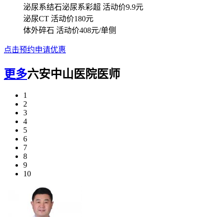
泌尿系结石泌尿系彩超
活动价9.9元
泌尿CT
活动价180元
体外碎石
活动价408元/单侧
点击预约申请优惠
更多
六安中山医院医师
1
2
3
4
5
6
7
8
9
10