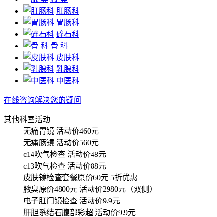
肛肠科
胃肠科
碎石科
骨 科
皮肤科
乳腺科
中医科
在线咨询解决您的疑问
其他科室活动
无痛胃镜
活动价460元
无痛肠镜
活动价560元
c14吹气检查
活动价48元
c13吹气检查
活动价88元
皮肤镜检查套餐原价60元
5折优惠
腋臭原价4800元
活动价2980元（双侧）
电子肛门镜检查
活动价9.9元
肝胆系结石腹部彩超
活动价9.9元