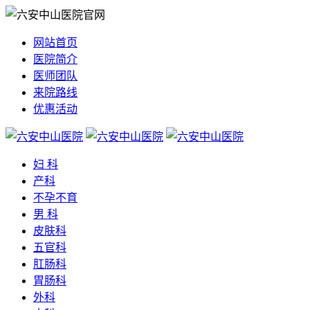
网站首页
医院简介
医师团队
来院路线
优惠活动
妇 科
产科
不孕不育
男 科
皮肤科
五官科
肛肠科
胃肠科
外科