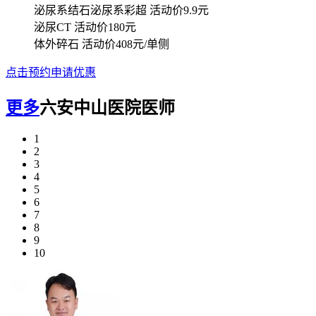
泌尿系结石泌尿系彩超
活动价9.9元
泌尿CT
活动价180元
体外碎石
活动价408元/单侧
点击预约申请优惠
更多
六安中山医院医师
1
2
3
4
5
6
7
8
9
10