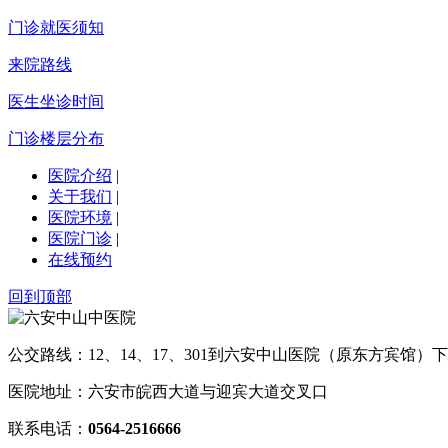
门诊就医须知
来院路线
医生坐诊时间
门诊楼层分布
医院介绍
|
关于我们
|
医院环境
|
医院门诊
|
在线预约
回到顶部
公交路线：12、14、17、301到六安中山医院（原东方宾馆）下
医院地址：六安市皖西大道与迎宾大道交叉口
联系电话：
0564-2516666