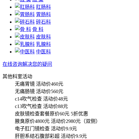
肛肠科
胃肠科
碎石科
骨 科
皮肤科
乳腺科
中医科
在线咨询解决您的疑问
其他科室活动
无痛胃镜
活动价460元
无痛肠镜
活动价560元
c14吹气检查
活动价48元
c13吹气检查
活动价88元
皮肤镜检查套餐原价60元
5折优惠
腋臭原价4800元
活动价2980元（双侧）
电子肛门镜检查
活动价9.9元
肝胆系结石腹部彩超
活动价9.9元