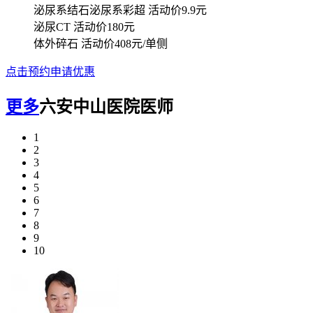
泌尿系结石泌尿系彩超
活动价9.9元
泌尿CT
活动价180元
体外碎石
活动价408元/单侧
点击预约申请优惠
更多
六安中山医院医师
1
2
3
4
5
6
7
8
9
10