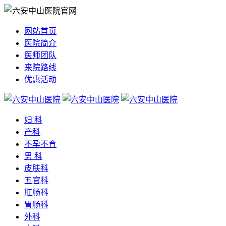
网站首页
医院简介
医师团队
来院路线
优惠活动
妇 科
产科
不孕不育
男 科
皮肤科
五官科
肛肠科
胃肠科
外科