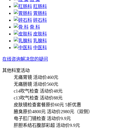
肛肠科
胃肠科
碎石科
骨 科
皮肤科
乳腺科
中医科
在线咨询解决您的疑问
其他科室活动
无痛胃镜
活动价460元
无痛肠镜
活动价560元
c14吹气检查
活动价48元
c13吹气检查
活动价88元
皮肤镜检查套餐原价60元
5折优惠
腋臭原价4800元
活动价2980元（双侧）
电子肛门镜检查
活动价9.9元
肝胆系结石腹部彩超
活动价9.9元