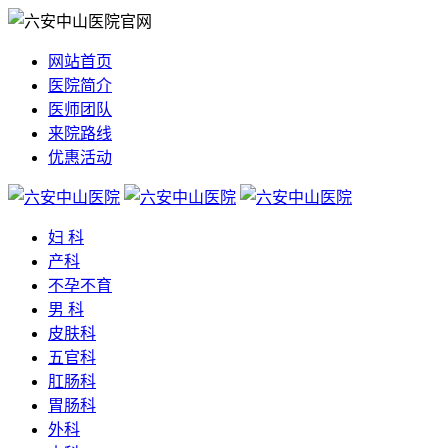
网站首页
医院简介
医师团队
来院路线
优惠活动
妇 科
产科
不孕不育
男 科
皮肤科
五官科
肛肠科
胃肠科
外科