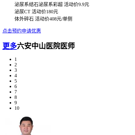
泌尿系结石泌尿系彩超
活动价9.9元
泌尿CT
活动价180元
体外碎石
活动价408元/单侧
点击预约申请优惠
更多
六安中山医院医师
1
2
3
4
5
6
7
8
9
10