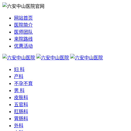
网站首页
医院简介
医师团队
来院路线
优惠活动
妇 科
产科
不孕不育
男 科
皮肤科
五官科
肛肠科
胃肠科
外科