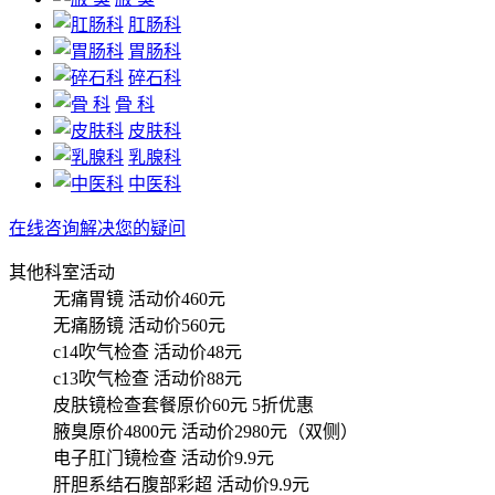
肛肠科
胃肠科
碎石科
骨 科
皮肤科
乳腺科
中医科
在线咨询解决您的疑问
其他科室活动
无痛胃镜
活动价460元
无痛肠镜
活动价560元
c14吹气检查
活动价48元
c13吹气检查
活动价88元
皮肤镜检查套餐原价60元
5折优惠
腋臭原价4800元
活动价2980元（双侧）
电子肛门镜检查
活动价9.9元
肝胆系结石腹部彩超
活动价9.9元