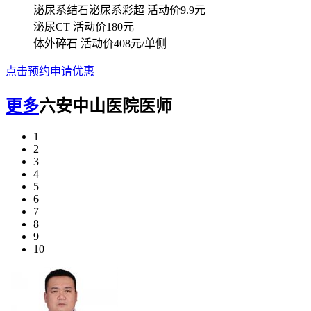
泌尿系结石泌尿系彩超
活动价9.9元
泌尿CT
活动价180元
体外碎石
活动价408元/单侧
点击预约申请优惠
更多
六安中山医院医师
1
2
3
4
5
6
7
8
9
10