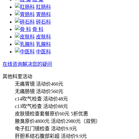
肛肠科
胃肠科
碎石科
骨 科
皮肤科
乳腺科
中医科
在线咨询解决您的疑问
其他科室活动
无痛胃镜
活动价460元
无痛肠镜
活动价560元
c14吹气检查
活动价48元
c13吹气检查
活动价88元
皮肤镜检查套餐原价60元
5折优惠
腋臭原价4800元
活动价2980元（双侧）
电子肛门镜检查
活动价9.9元
肝胆系结石腹部彩超
活动价9.9元