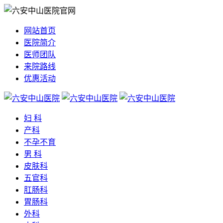
网站首页
医院简介
医师团队
来院路线
优惠活动
妇 科
产科
不孕不育
男 科
皮肤科
五官科
肛肠科
胃肠科
外科