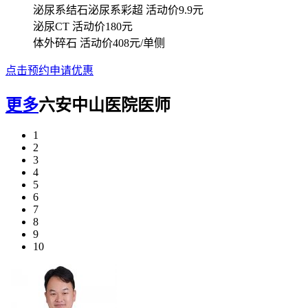
泌尿系结石泌尿系彩超
活动价9.9元
泌尿CT
活动价180元
体外碎石
活动价408元/单侧
点击预约申请优惠
更多
六安中山医院医师
1
2
3
4
5
6
7
8
9
10