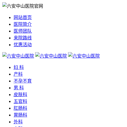
网站首页
医院简介
医师团队
来院路线
优惠活动
妇 科
产科
不孕不育
男 科
皮肤科
五官科
肛肠科
胃肠科
外科