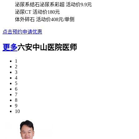
泌尿系结石泌尿系彩超
活动价9.9元
泌尿CT
活动价180元
体外碎石
活动价408元/单侧
点击预约申请优惠
更多
六安中山医院医师
1
2
3
4
5
6
7
8
9
10