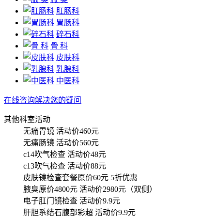
肛肠科
胃肠科
碎石科
骨 科
皮肤科
乳腺科
中医科
在线咨询解决您的疑问
其他科室活动
无痛胃镜
活动价460元
无痛肠镜
活动价560元
c14吹气检查
活动价48元
c13吹气检查
活动价88元
皮肤镜检查套餐原价60元
5折优惠
腋臭原价4800元
活动价2980元（双侧）
电子肛门镜检查
活动价9.9元
肝胆系结石腹部彩超
活动价9.9元