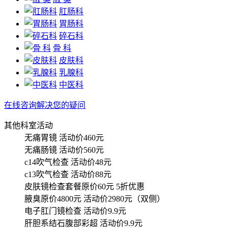
肛肠科
胃肠科
碎石科
骨 科
皮肤科
乳腺科
中医科
在线咨询解决您的疑问
其他科室活动
无痛胃镜
活动价460元
无痛肠镜
活动价560元
c14吹气检查
活动价48元
c13吹气检查
活动价88元
皮肤镜检查套餐原价60元
5折优惠
腋臭原价4800元
活动价2980元（双侧）
电子肛门镜检查
活动价9.9元
肝胆系结石腹部彩超
活动价9.9元