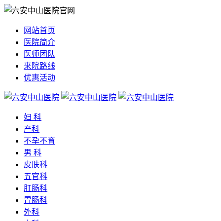
网站首页
医院简介
医师团队
来院路线
优惠活动
妇 科
产科
不孕不育
男 科
皮肤科
五官科
肛肠科
胃肠科
外科