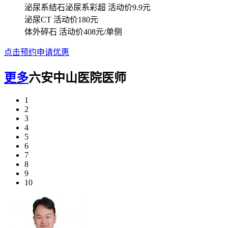
泌尿系结石泌尿系彩超
活动价9.9元
泌尿CT
活动价180元
体外碎石
活动价408元/单侧
点击预约申请优惠
更多
六安中山医院医师
1
2
3
4
5
6
7
8
9
10