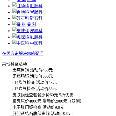
肛肠科
胃肠科
碎石科
骨 科
皮肤科
乳腺科
中医科
在线咨询解决您的疑问
其他科室活动
无痛胃镜
活动价460元
无痛肠镜
活动价560元
c14吹气检查
活动价48元
c13吹气检查
活动价88元
皮肤镜检查套餐原价60元
5折优惠
腋臭原价4800元
活动价2980元（双侧）
电子肛门镜检查
活动价9.9元
肝胆系结石腹部彩超
活动价9.9元