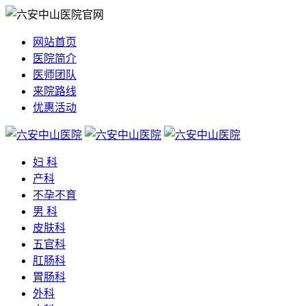
网站首页
医院简介
医师团队
来院路线
优惠活动
妇 科
产科
不孕不育
男 科
皮肤科
五官科
肛肠科
胃肠科
外科