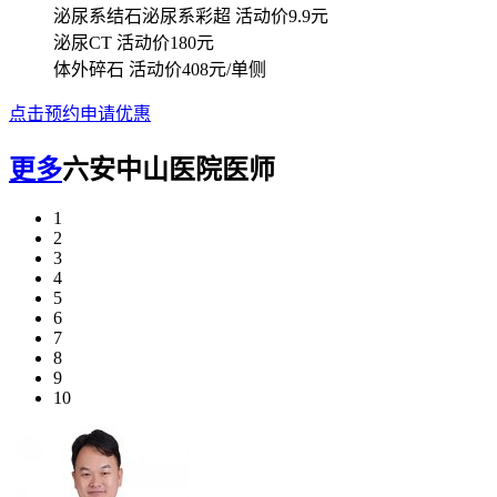
泌尿系结石泌尿系彩超
活动价9.9元
泌尿CT
活动价180元
体外碎石
活动价408元/单侧
点击预约申请优惠
更多
六安中山医院医师
1
2
3
4
5
6
7
8
9
10