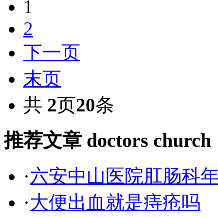
1
2
下一页
末页
共
2
页
20
条
推荐文章
doctors church
·
六安中山医院肛肠科
·
大便出血就是痔疮吗