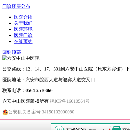
门诊楼层分布
医院介绍
|
关于我们
|
医院环境
|
医院门诊
|
在线预约
回到顶部
公交路线：12、14、17、301到六安中山医院（原东方宾馆）下
医院地址：六安市皖西大道与迎宾大道交叉口
联系电话：
0564-2516666
六安中山医院版权所有
皖ICP备16010564号
公安机关备案号 34150102000080
(皖)六卫医广[2024]第01 -16-1518号