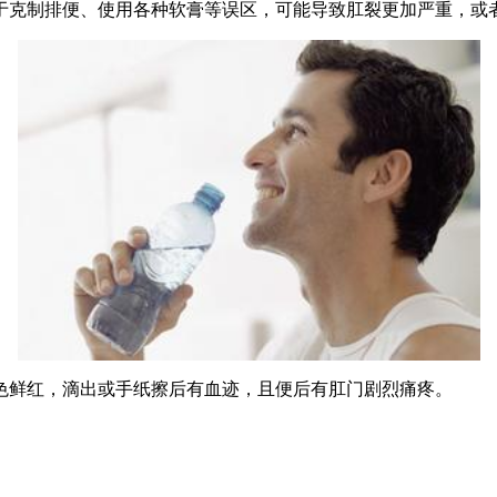
于克制排便、使用各种软膏等误区，可能导致肛裂更加严重，或
色鲜红，滴出或手纸擦后有血迹，且便后有肛门剧烈痛疼。