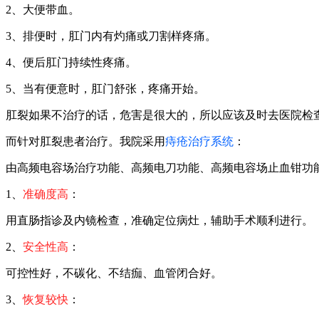
2、大便带血。
3、排便时，肛门内有灼痛或刀割样疼痛。
4、便后肛门持续性疼痛。
5、当有便意时，肛门舒张，疼痛开始。
肛裂如果不治疗的话，危害是很大的，所以应该及时去医院检
而针对肛裂患者治疗。我院采用
痔疮治疗系统
：
由高频电容场治疗功能、高频电刀功能、高频电容场止血钳功
1、
准确度高
：
用直肠指诊及内镜检查，准确定位病灶，辅助手术顺利进行。
2、
安全性高
：
可控性好，不碳化、不结痂、血管闭合好。
3、
恢复较快
：