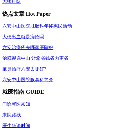
无须排队
热点文章
Hot Paper
六安中山医院肛肠科年终惠民活动
大便出血就是痔疮吗
六安治痔疮去哪家医院好
治肛裂选中山 让您省钱省力更省
腋臭治疗六安去哪好?
六安中山医院腋臭科简介
就医指南
GUIDE
门诊就医须知
来院路线
医生坐诊时间