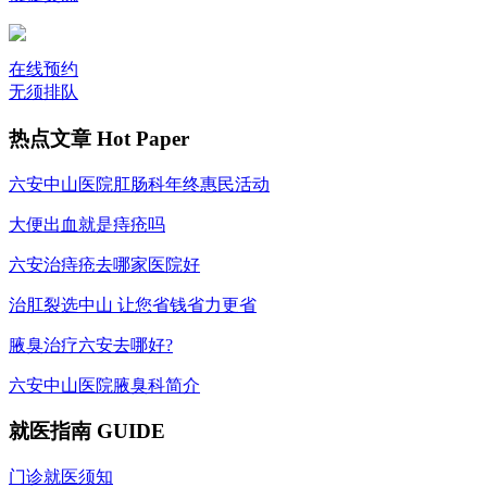
在线预约
无须排队
热点文章
Hot Paper
六安中山医院肛肠科年终惠民活动
大便出血就是痔疮吗
六安治痔疮去哪家医院好
治肛裂选中山 让您省钱省力更省
腋臭治疗六安去哪好?
六安中山医院腋臭科简介
就医指南
GUIDE
门诊就医须知