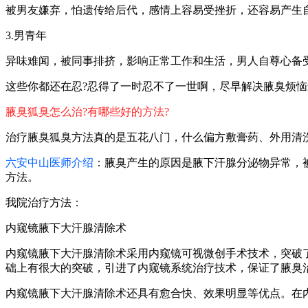
被男友嫌弃，怕遗传给后代，感情上容易受挫折，还容易产生
3.男青年
异味难闻，被同事排挤，影响正常工作和生活，男人自尊心备
这些你都还在忍?忍得了一时忍不了一世啊，尽早解决腋臭烦恼
腋臭狐臭怎么治?有哪些好的方法?
治疗腋臭狐臭方法真的是五花八门，什么偏方敷膏药、外用清
六安中山医师介绍
：腋臭产生的原因是腋下汗腺分泌物异常，
方法。
我院治疗方法：
内窥镜腋下大汗腺清除术
内窥镜腋下大汗腺清除术采用内窥镜可视微创手术技术，突破
础上有很大的突破，引进了内窥镜系统治疗技术，保证了腋臭
内窥镜腋下大汗腺清除术还具有愈合快、效果明显等优点。在