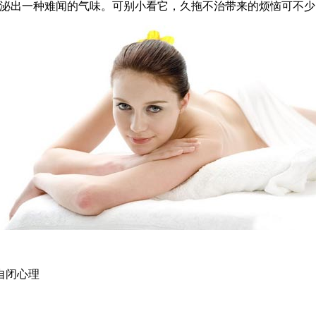
泌出一种难闻的气味。可别小看它，久拖不治带来的烦恼可不少
自闭心理