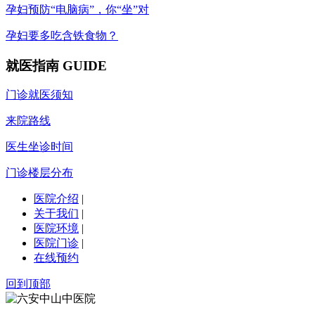
孕妇预防“电脑病”，你“坐”对
孕妇要多吃含铁食物？
就医指南
GUIDE
门诊就医须知
来院路线
医生坐诊时间
门诊楼层分布
医院介绍
|
关于我们
|
医院环境
|
医院门诊
|
在线预约
回到顶部