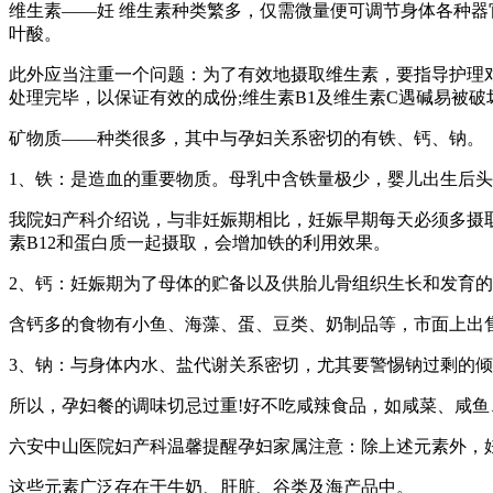
维生素——妊 维生素种类繁多，仅需微量便可调节身体各种
叶酸。
此外应当注重一个问题：为了有效地摄取维生素，要指导护理
处理完毕，以保证有效的成份;维生素B1及维生素C遇碱易被
矿物质——种类很多，其中与孕妇关系密切的有铁、钙、钠。
1、铁：是造血的重要物质。母乳中含铁量极少，婴儿出生后头
我院妇产科介绍说，与非妊娠期相比，妊娠早期每天必须多摄取
素B12和蛋白质一起摄取，会增加铁的利用效果。
2、钙：妊娠期为了母体的贮备以及供胎儿骨组织生长和发育的
含钙多的食物有小鱼、海藻、蛋、豆类、奶制品等，市面上出
3、钠：与身体内水、盐代谢关系密切，尤其要警惕钠过剩的倾
所以，孕妇餐的调味切忌过重!好不吃咸辣食品，如咸菜、咸鱼
六安中山医院妇产科温馨提醒孕妇家属注意：除上述元素外，
这些元素广泛存在于牛奶、肝脏、谷类及海产品中。