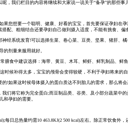
呢，我们栏目的内容将继续和大家说一说关于“备孕”的那些事
!如果您想要一个聪明、健康、好看的宝宝，首先要保证孕妇在
素搭配、粗细结合还要孕妇自己做到摄入适度，不能有挑食、偏
部神经系统发育!可以选择生菜、卷心菜、豆类、坚果、猪肝、橘
导的剂量来服用就好。
，日常膳食中建议选择：海带、黄豆、木耳、鲜虾、鲜乳制品、鲜
妇这时候补得太多，宝宝的颅骨会变得较硬，不利于孕妇将来的
的!如果这时候母体摄入的蛋白质达不到胎儿的需求，那么将会
，我们将它称为完全蛋白;而豆制品类、谷类、及小部分蔬菜中的
儿和孕妇的需要。
al);每日总热量约需10 463.8KJ(2 500 kcal)左右。除