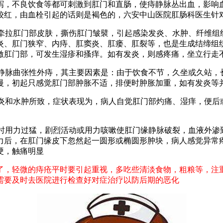
泻，不良饮食等都可刺激到肛门和直肠，使痔静脉丛出血，影响
较红，由血栓引起的话则是褐色的，六安中山医院肛肠科医生针
度牵拉肛门部皮肤，撕伤肛门皱襞，引起感染发炎、水肿、纤维
炎、肛门狭窄、内痔、肛窦炎、肛瘘、肛裂等，也是生成结缔组
激肛门部，可发生湿疹和搔痒。如有发炎，则感疼痛，坐立行走
起静脉曲张性外痔，其主要因素是：由于饮食不节，久坐或久站
慢，初起只感觉肛门部肿胀不适，排便时肿胀加重，如有发炎等
发炎和水肿所致，症状表现为，病人自觉肛门部灼痛、湿痒，便
便时用力过猛，剧烈活动或用力咳嗽使肛门缘静脉破裂，血液外
力后，在肛门缘皮下忽然起一圆形或椭圆形肿块，病人感觉异常
硬，触痛明显
了，轻微的痔疮平时要引起重视，多吃些清淡食物，粗粮等，注
需要及时去医院进行检查好对症治疗以防后期的恶化