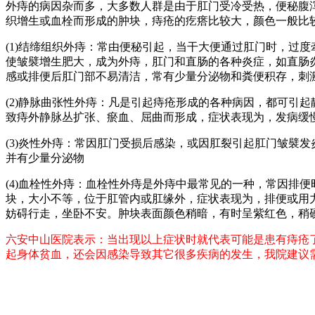
外痔的病因杂而多，大多数人群是由于肛门受冷受热，便秘腹
织增生或血栓而形成的肿块，痔疮的疙瘩比较大，颜色一般比
(1)结缔组织外痔：常由便秘引起，当干大便通过肛门时，过
使皱襞增生肥大，成为外痔，肛门和直肠的各种炎症，如直肠
感或排便后肛门部不易清洁，常有少量分泌物和粪便积存，刺
(2)静脉曲张性外痔：凡是引起痔疮形成的各种病因，都可引
致痔外静脉丛扩张、瘀血、屈曲而形成，症状表现为，发病缓
(3)炎性外痔：常因肛门受损后感染，或因肛裂引起肛门皱襞
并有少量分泌物
(4)血栓性外痔：血栓性外痔是外痔中最常见的一种，常因排
块，大小不等，位于肛管内或肛缘外，症状表现为，排便或用
妨碍行走，坐卧不安。肿块表面颜色稍暗，有时呈紫红色，稍
六安中山医院表示：当出现以上症状时就代表可能是患有痔疮
起身体贫血，还会因感染导致其它很多疾病的发生，我院建议