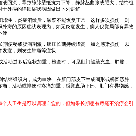
血液回流，导致静脉壁抵抗力下降，静脉丛曲张或肥大，结缔组
对于外痔的详细症状病因做出下列讲解
组织增生，炎症消散后，皱襞不能恢复正常，这样多次损伤，则
织外痔的原因症状表现为，如无炎症发生，病人仅觉局部有异物
不便
，长期便秘或腹泻刺激，腹压长期持续增高，加之感染损伤，以
并发症，则发生肿痛等症状
后或活动过多后症状加重，检查时，可见肛门皱襞充血、肿胀，
渗到结缔组织内，成为血块，在肛门部皮下生成圆形或椭圆形肿
疼痛，活动或排便时疼痛加重，感觉直肠下部、肛门有异物感，
重个人卫生是可以调理自愈的，但如果长期患有痔疮不治疗会引