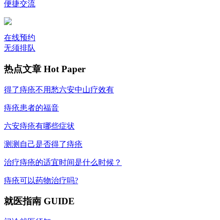
便捷交流
在线预约
无须排队
热点文章
Hot Paper
得了痔疮不用愁六安中山疗效有
痔疮患者的福音
六安痔疮有哪些症状
测测自己是否得了痔疮
治疗痔疮的适宜时间是什么时候？
痔疮可以药物治疗吗?
就医指南
GUIDE